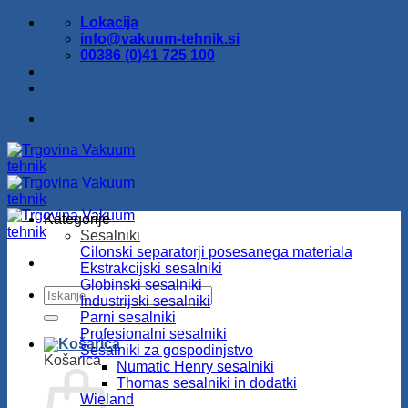
Skoči
Lokacija
na
info@vakuum-tehnik.si
vsebino
00386 (0)41 725 100
Kategorije
Sesalniki
Cilonski separatorji posesanega materiala
Ekstrakcijski sesalniki
Globinski sesalniki
Išči:
Industrijski sesalniki
Parni sesalniki
Profesionalni sesalniki
Sesalniki za gospodinjstvo
Košarica
Numatic Henry sesalniki
Thomas sesalniki in dodatki
Wieland