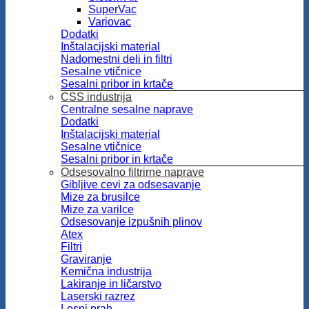
SuperVac
Variovac
Dodatki
Inštalacijski material
Nadomestni deli in filtri
Sesalne vtičnice
Sesalni pribor in krtače
CSS industrija
Centralne sesalne naprave
Dodatki
Inštalacijski material
Sesalne vtičnice
Sesalni pribor in krtače
Odsesovalno filtrirne naprave
Gibljive cevi za odsesavanje
Mize za brusilce
Mize za varilce
Odsesovanje izpušnih plinov
Atex
Filtri
Graviranje
Kemična industrija
Lakiranje in ličarstvo
Laserski razrez
Lesni prah