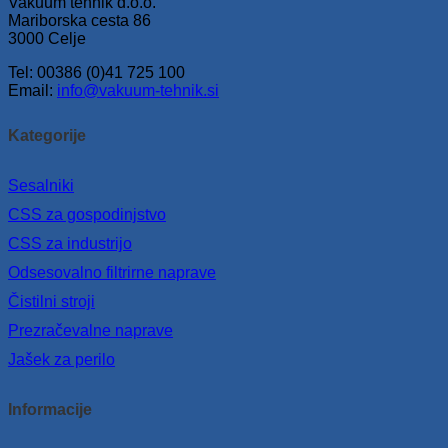
Vakuum tehnik d.o.o.
Mariborska cesta 86
3000 Celje
Tel: 00386 (0)41 725 100
Email:
info@vakuum-tehnik.si
Kategorije
Sesalniki
CSS za gospodinjstvo
CSS za industrijo
Odsesovalno filtrirne naprave
Čistilni stroji
Prezračevalne naprave
Jašek za perilo
Informacije