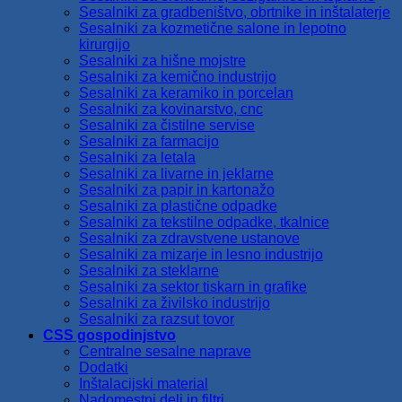
Sesalniki za gradbeništvo, obrtnike in inštalaterje
Sesalniki za kozmetične salone in lepotno
kirurgijo
Sesalniki za hišne mojstre
Sesalniki za kemično industrijo
Sesalniki za keramiko in porcelan
Sesalniki za kovinarstvo, cnc
Sesalniki za čistilne servise
Sesalniki za farmacijo
Sesalniki za letala
Sesalniki za livarne in jeklarne
Sesalniki za papir in kartonažo
Sesalniki za plastične odpadke
Sesalniki za tekstilne odpadke, tkalnice
Sesalniki za zdravstvene ustanove
Sesalniki za mizarje in lesno industrijo
Sesalniki za steklarne
Sesalniki za sektor tiskarn in grafike
Sesalniki za živilsko industrijo
Sesalniki za razsut tovor
CSS gospodinjstvo
Centralne sesalne naprave
Dodatki
Inštalacijski material
Nadomestni deli in filtri