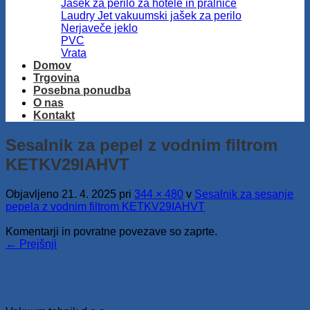
Jašek za perilo za hotele in pralnice
Laudry Jet vakuumski jašek za perilo
Nerjaveče jeklo
PVC
Vrata
Domov
Trgovina
Posebna ponudba
O nas
Kontakt
Sesalnik za pepel z vodnim filtrom
KETKV29IAHVT
Objavljeno
21. 4. 2025
pri
344 × 480
v
Sesalnik za sesanje
pepela z vodnim filtrom KETKV29IAHVT
Komentarji in povratne povezave so zaprte.
←
Prejšnji