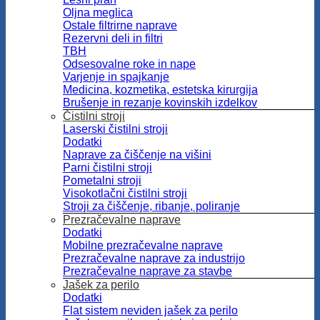
Oljna meglica
Ostale filtrirne naprave
Rezervni deli in filtri
TBH
Odsesovalne roke in nape
Varjenje in spajkanje
Medicina, kozmetika, estetska kirurgija
Brušenje in rezanje kovinskih izdelkov
Čistilni stroji
Laserski čistilni stroji
Dodatki
Naprave za čiščenje na višini
Parni čistilni stroji
Pometalni stroji
Visokotlačni čistilni stroji
Stroji za čiščenje, ribanje, poliranje
Prezračevalne naprave
Dodatki
Mobilne prezračevalne naprave
Prezračevalne naprave za industrijo
Prezračevalne naprave za stavbe
Jašek za perilo
Dodatki
Flat sistem neviden jašek za perilo