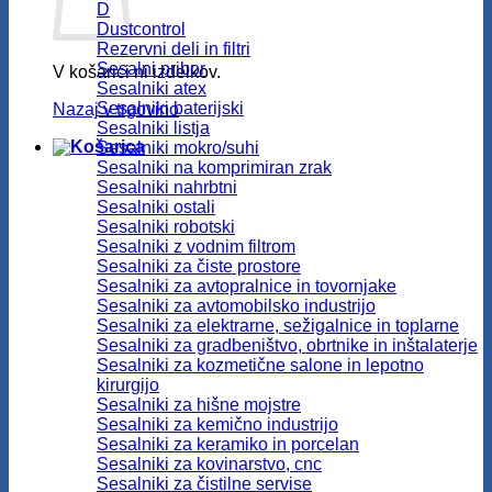
D
Dustcontrol
Rezervni deli in filtri
Sesalni pribor
V košarici ni izdelkov.
Sesalniki atex
Sesalniki baterijski
Nazaj v trgovino
Sesalniki listja
Sesalniki mokro/suhi
Sesalniki na komprimiran zrak
Sesalniki nahrbtni
Sesalniki ostali
Sesalniki robotski
Sesalniki z vodnim filtrom
Sesalniki za čiste prostore
Sesalniki za avtopralnice in tovornjake
Sesalniki za avtomobilsko industrijo
Sesalniki za elektrarne, sežigalnice in toplarne
Sesalniki za gradbeništvo, obrtnike in inštalaterje
Sesalniki za kozmetične salone in lepotno
kirurgijo
Sesalniki za hišne mojstre
Sesalniki za kemično industrijo
Sesalniki za keramiko in porcelan
Sesalniki za kovinarstvo, cnc
Sesalniki za čistilne servise