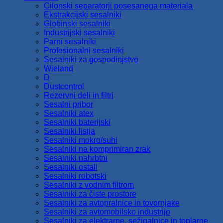
Cilonski separatorji posesanega materiala
Ekstrakcijski sesalniki
Globinski sesalniki
Industrijski sesalniki
Parni sesalniki
Profesionalni sesalniki
Sesalniki za gospodinjstvo
Wieland
D
Dustcontrol
Rezervni deli in filtri
Sesalni pribor
Sesalniki atex
Sesalniki baterijski
Sesalniki listja
Sesalniki mokro/suhi
Sesalniki na komprimiran zrak
Sesalniki nahrbtni
Sesalniki ostali
Sesalniki robotski
Sesalniki z vodnim filtrom
Sesalniki za čiste prostore
Sesalniki za avtopralnice in tovornjake
Sesalniki za avtomobilsko industrijo
Sesalniki za elektrarne, sežigalnice in toplarne