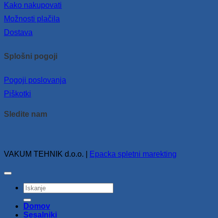
Kako nakupovati
Možnosti plačila
Dostava
Splošni pogoji
Pogoji poslovanja
Piškotki
Sledite nam
VAKUM TEHNIK d.o.o. |
Epacka spletni marekting
Išči:
Domov
Sesalniki