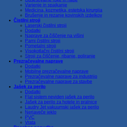
Varjenje in spajkanje
Medicina, kozmetika, estetska kirurgija
Brušenje in rezanje kovinskih izdelkov
Čistilni stroji
Laserski čistilni stroji
Dodatki
Naprave za čiščenje na višini
Parni čistilni stroji
Pometalni stroji
Visokotlačni čistilni stroji
Stroji za čiščenje, ribanje, poliranje
Prezračevalne naprave
Dodatki
Mobilne prezračevalne naprave
Prezračevalne naprave za industrijo
Prezračevalne naprave za stavbe
Jašek za perilo
Dodatki
Flat sistem neviden jašek za perilo
Jašek za perilo za hotele in pralnice
Laudry Jet vakuumski jašek za perilo
Nerjaveče jeklo
PVC
Vrata