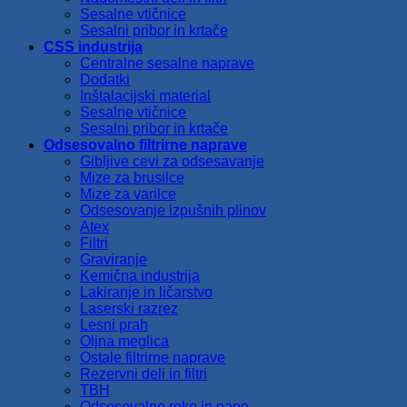
Sesalne vtičnice
Sesalni pribor in krtače
CSS industrija
Centralne sesalne naprave
Dodatki
Inštalacijski material
Sesalne vtičnice
Sesalni pribor in krtače
Odsesovalno filtrirne naprave
Gibljive cevi za odsesavanje
Mize za brusilce
Mize za varilce
Odsesovanje izpušnih plinov
Atex
Filtri
Graviranje
Kemična industrija
Lakiranje in ličarstvo
Laserski razrez
Lesni prah
Oljna meglica
Ostale filtrirne naprave
Rezervni deli in filtri
TBH
Odsesovalne roke in nape