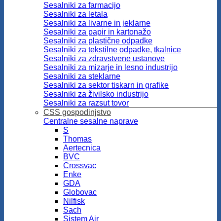
Sesalniki za farmacijo
Sesalniki za letala
Sesalniki za livarne in jeklarne
Sesalniki za papir in kartonažo
Sesalniki za plastične odpadke
Sesalniki za tekstilne odpadke, tkalnice
Sesalniki za zdravstvene ustanove
Sesalniki za mizarje in lesno industrijo
Sesalniki za steklarne
Sesalniki za sektor tiskarn in grafike
Sesalniki za živilsko industrijo
Sesalniki za razsut tovor
CSS gospodinjstvo
Centralne sesalne naprave
S
Thomas
Aertecnica
BVC
Crossvac
Enke
GDA
Globovac
Nilfisk
Sach
Sistem Air