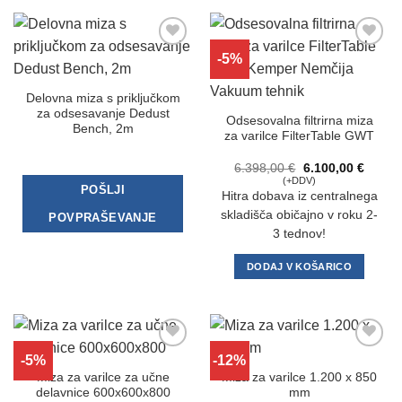
-5%
Dodaj
Dodaj
na
na
seznam
seznam
želja
želja
Delovna miza s priključkom
za odsesavanje Dedust
Odsesovalna filtrirna miza
Bench, 2m
za varilce FilterTable GWT
Izvirna
Trenut
6.398,00
€
6.100,00
€
cena
cena
(+DDV)
POŠLJI
je
je:
Hitra dobava iz centralnega
bila:
6.100,
6.398,00 €.
skladišča običajno v roku 2-
POVPRAŠEVANJE
3 tednov!
DODAJ V KOŠARICO
-5%
-12%
Dodaj
Dodaj
na
na
Miza za varilce za učne
Miza za varilce 1.200 x 850
seznam
seznam
delavnice 600x600x800
mm
želja
želja