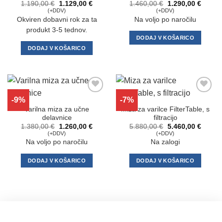
Izvirna
Trenutna
Izvirna
Trenut
1.190,00
€
1.129,00
€
1.460,00
€
1.290,00
€
cena
cena
cena
cena
(+DDV)
(+DDV)
je
je:
je
je:
Okviren dobavni rok za ta
Na voljo po naročilu
bila:
1.129,00 €.
bila:
1.290,
1.190,00 €.
1.460,00 €.
produkt 3-5 tednov.
DODAJ V KOŠARICO
DODAJ V KOŠARICO
-9%
-7%
Dodaj
Dodaj
na
na
Varilna miza za učne
Miza za varilce FilterTable, s
seznam
seznam
delavnice
filtracijo
želja
želja
Izvirna
Trenutna
Izvirna
Trenut
1.380,00
€
1.260,00
€
5.880,00
€
5.460,00
€
cena
cena
cena
cena
(+DDV)
(+DDV)
je
je:
je
je:
Na voljo po naročilu
Na zalogi
bila:
1.260,00 €.
bila:
5.460,
1.380,00 €.
5.880,00 €.
DODAJ V KOŠARICO
DODAJ V KOŠARICO