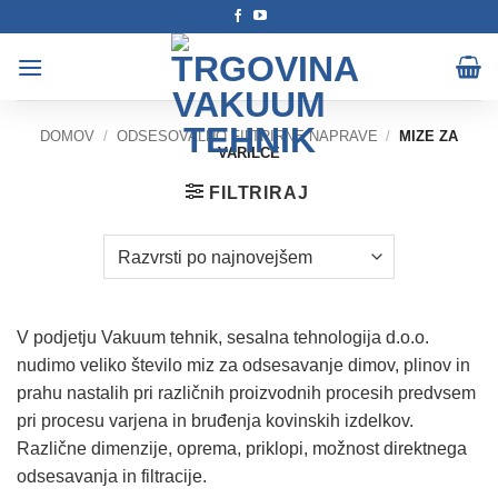
Skoči
na
vsebino
DOMOV
/
ODSESOVALNO FILTRIRNE NAPRAVE
/
MIZE ZA
VARILCE
FILTRIRAJ
V podjetju Vakuum tehnik, sesalna tehnologija d.o.o.
nudimo veliko število miz za odsesavanje dimov, plinov in
prahu nastalih pri različnih proizvodnih procesih predvsem
pri procesu varjena in bruđenja kovinskih izdelkov.
Različne dimenzije, oprema, priklopi, možnost direktnega
odsesavanja in filtracije.