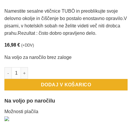
Namestite sesalne vtičnice TUBÒ in preoblikujte svoje
delovno okolje in čiščenje bo postalo enostavno opravilo.V
pisarni, v hotelskih sobah ne želite videti več niti drobca
prahu.Rezultat : čisto dobro opravljeno delo.
16,98
€
(+DDV)
Na voljo za naročilo brez zaloge
SESALNA VTIČNICA NEW AIR BTICINO AXOLUTE AIR, BELA, okrasn
DODAJ V KOŠARICO
Na voljo po naročilu
Možnosti plačila