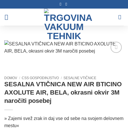
Skoči
na
vsebino
Dodaj
na
seznam
želja
DOMOV
/
CSS GOSPODINJSTVO
/
SESALNE VTIČNICE
SESALNA VTIČNICA NEW AIR BTICINO
AXOLUTE AIR, BELA, okrasni okvir 3M
naročiti posebej
» Zajemi svež zrak in daj vse od sebe na svojem delovnem
mestu«