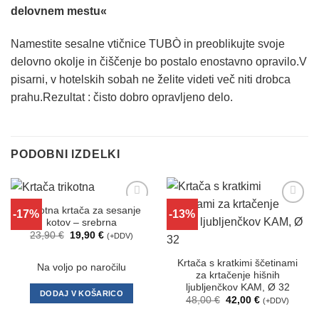
delovnem mestu«
Namestite sesalne vtičnice TUBÒ in preoblikujte svoje
delovno okolje in čiščenje bo postalo enostavno opravilo.V
pisarni, v hotelskih sobah ne želite videti več niti drobca
prahu.Rezultat : čisto dobro opravljeno delo.
PODOBNI IZDELKI
Trikotna krtača za sesanje
-17%
-13%
Dodaj
Dodaj
kotov – srebrna
na
na
seznam
seznam
Izvirna
Trenutna
23,90
€
19,90
€
(+DDV)
želja
želja
cena
cena
je
je:
bila:
19,90 €.
Krtača s kratkimi ščetinami
Na voljo po naročilu
23,90 €.
za krtačenje hišnih
ljubljenčkov KAM, Ø 32
DODAJ V KOŠARICO
Izvirna
Trenutna
48,00
€
42,00
€
(+DDV)
cena
cena
je
je: