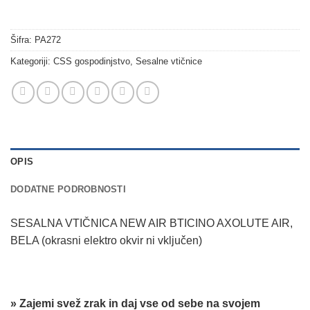
Šifra:
PA272
Kategoriji:
CSS gospodinjstvo
,
Sesalne vtičnice
OPIS
DODATNE PODROBNOSTI
SESALNA VTIČNICA NEW AIR BTICINO AXOLUTE AIR,
BELA (okrasni elektro okvir ni vključen)
» Zajemi svež zrak in daj vse od sebe na svojem