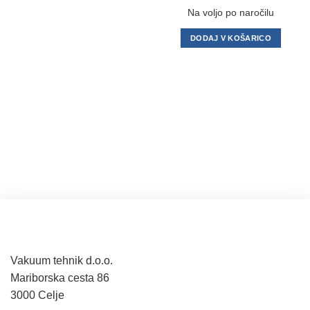
bila:
42,00 €.
Na voljo po naročilu
48,00 €.
DODAJ V KOŠARICO
Vakuum tehnik d.o.o.
Mariborska cesta 86
3000 Celje