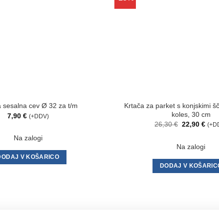
na
seznam
želja
Krtača za parket s konjskimi š
va sesalna cev Ø 32 za t/m
koles, 30 cm
7,90
€
(+DDV)
Izvirna
Tren
26,30
€
22,90
€
(+D
cena
cen
je
je:
Na zalogi
bila:
22,9
Na zalogi
26,30 €.
DODAJ V KOŠARICO
DODAJ V KOŠARIC