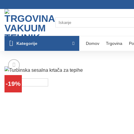
Skoči
na
vsebino
Išči:
Kategorije
Domov
Trgovina
Po
-19%