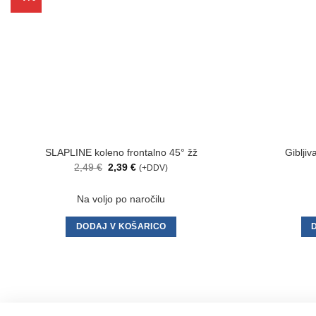
na
seznam
želja
SLAPLINE koleno frontalno 45° žž
Giblji
Izvirna
Trenutna
2,49
€
2,39
€
(+DDV)
cena
cena
je
je:
bila:
2,39 €.
Na voljo po naročilu
2,49 €.
DODAJ V KOŠARICO