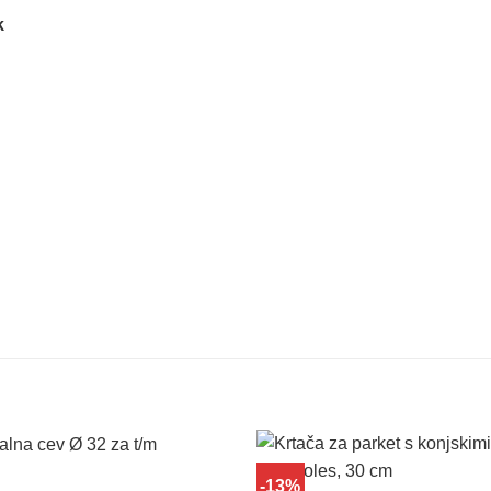
k
-13%
Dodaj