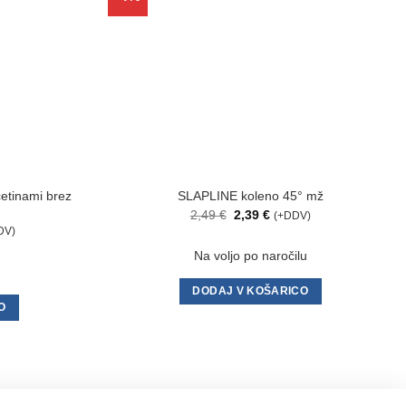
na
na
seznam
seznam
želja
želja
četinami brez
SLAPLINE koleno 45° mž
Izvirna
Trenutna
2,49
€
2,39
€
(+DDV)
cena
cena
utna
DV)
je
je:
a
bila:
2,39 €.
Na voljo po naročilu
2,49 €.
0 €.
DODAJ V KOŠARICO
O