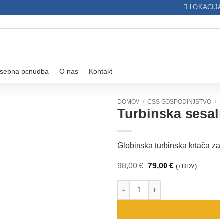
LOKACIJ
sebna ponudba
O nas
Kontakt
DOMOV
/
CSS GOSPODINJSTVO
/
Turbinska sesal
Dodaj
Globinska turbinska krtača za
na
seznam
Izvirna
Trenutna
98,00
€
79,00
€
(+DDV)
želja
cena
cena
je
je:
Turbinska sesalna krtača za te
bila:
79,00 €.
98,00 €.