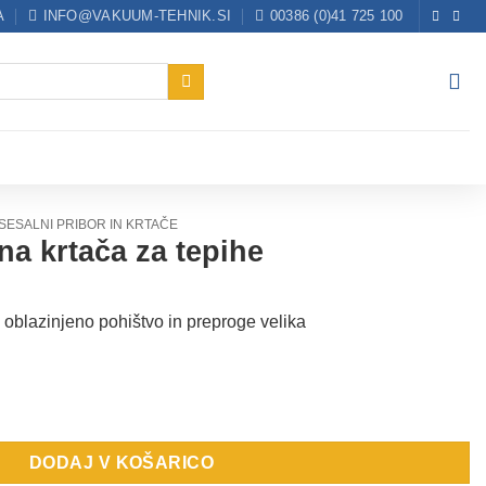
A
INFO@VAKUUM-TEHNIK.SI
00386 (0)41 725 100
SESALNI PRIBOR IN KRTAČE
na krtača za tepihe
 oblazinjeno pohištvo in preproge velika
pihe količina
DODAJ V KOŠARICO