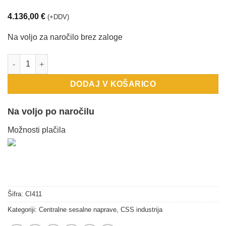
4.136,00
€
(+DDV)
Na voljo za naročilo brez zaloge
PERFETTO industrijski centralni sesalnik TR10S - 2.2 kW - 380V 
DODAJ V KOŠARICO
Na voljo po naročilu
Možnosti plačila
Šifra:
CI411
Kategoriji:
Centralne sesalne naprave
,
CSS industrija