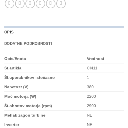
OPIS
DODATNE PODROBNOSTI
Opis/Enota
Vrednost
Št.artikla
CI411
Št.uporabnikov istočasno
1
Napetost (V)
380
Moč motorja (W)
2200
Št.obratov motorja (rpm)
2900
Mehak zagon turbine
NE
Inverter
NE