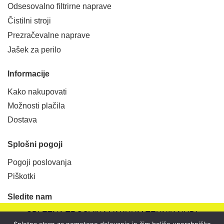
Odsesovalno filtrirne naprave
Čistilni stroji
Prezračevalne naprave
Jašek za perilo
Informacije
Kako nakupovati
Možnosti plačila
Dostava
Splošni pogoji
Pogoji poslovanja
Piškotki
Sledite nam
SPLETNA TRGOVINA VAKUUM TEHNIK NUDI
Spletna stran za nemoteno delovanje in čim boljšo uporabniško