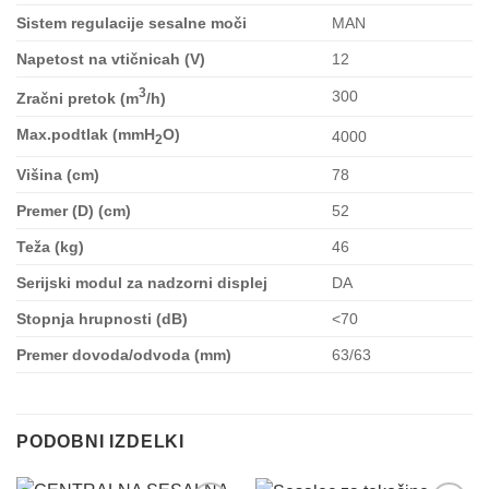
Sistem regulacije sesalne moči
MAN
Napetost na vtičnicah (V)
12
3
300
Zračni pretok (m
/h)
Max.podtlak (mmH
O)
4000
2
Višina (cm)
78
Premer (D) (cm)
52
Teža (kg)
46
Serijski modul za nadzorni displej
DA
Stopnja hrupnosti (dB)
<70
Premer dovoda/odvoda (mm)
63/63
PODOBNI IZDELKI