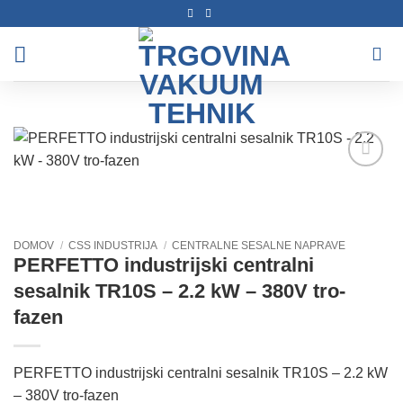
Skoči
na
vsebino
Dodaj
na
seznam
želja
DOMOV
/
CSS INDUSTRIJA
/
CENTRALNE SESALNE NAPRAVE
PERFETTO industrijski centralni
sesalnik TR10S – 2.2 kW – 380V tro-
fazen
PERFETTO industrijski centralni sesalnik TR10S – 2.2 kW
– 380V tro-fazen