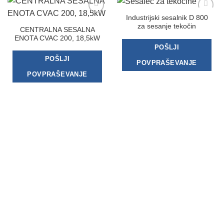
Industrijski sesalnik D 800
Dodaj
Dodaj
za sesanje tekočin
na
na
CENTRALNA SESALNA
seznam
seznam
ENOTA CVAC 200, 18,5kW
želja
želja
POŠLJI
POŠLJI
POVPRAŠEVANJE
POVPRAŠEVANJE