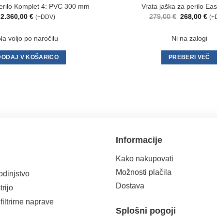
erilo Komplet 4: PVC 300 mm
Vrata jaška za perilo Eas
Izvirna
Tr
2.360,00
€
279,00
€
268,00
€
(+DDV)
(+
cena
ce
je
je:
bila:
268
Na voljo po naročilu
Ni na zalogi
279,00 €.
DODAJ V KOŠARICO
PREBERI VEČ
Informacije
Kako nakupovati
Možnosti plačila
dinjstvo
Dostava
rijo
iltrirne naprave
Splošni pogoji