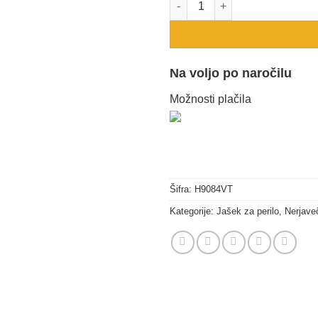
Na voljo po naročilu
Možnosti plačila
Šifra:
H9084VT
Kategorije:
Jašek za perilo
,
Nerjave