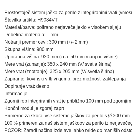
Prostostoječ sistem jaška za perilo z integriranimi vrati (vm
Številka artikla: H9084VT
Material/barva: polirano nerjaveče jeklo v visokem sijaju
Debelina materiala: 1 mm
Notranji premer cevi: 300 mm (+/- 2 mm)
Skupna višina: 980 mm
Uporabna višina: 930 mm (cca. 50 mm manj od višine)
Mere vrat (zunanje): 350 x 240 mm (V/ svetla širina)
Mere vrat (znotranje): 325 x 205 mm (V/ svetla širina)
Zapiranje: kovinski vrtljivi gumb, brez možnosti zaklepanja
Odpiranje vrat: desno
informacije
Zgornji rob integriranih vrat je približno 100 mm pod zgornji
Končni modul je zgoraj zaprt
Primerno za skoraj vse sisteme jaškov za perilo s Ø 300 mm.
100 % primeren za naš sistem jaškoov za perilo iz nerjaveče
POZOR: Zaradi načina izdelave lahko pride do manjših odsto