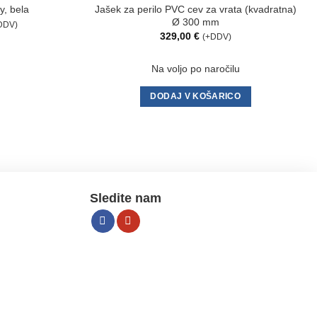
Jašek za perilo PVC cev za vrata (kvadratna)
y, bela
Ø 300 mm
enutna
DDV)
na
329,00
€
(+DDV)
,00 €.
Na voljo po naročilu
DODAJ V KOŠARICO
Sledite nam