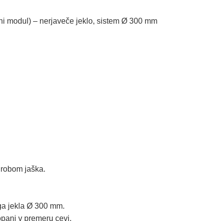
esni modul) – nerjaveče jeklo, sistem Ø 300 mm
m robom jaška.
ga jekla Ø 300 mm.
panj v premeru cevi.