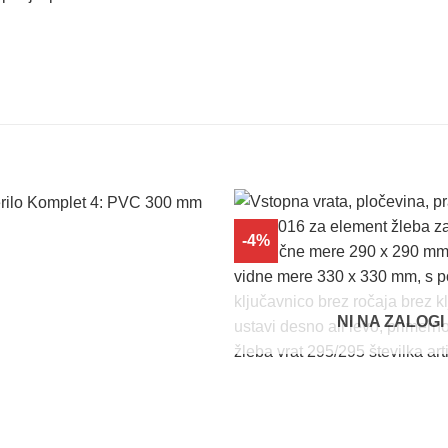
-4%
Dodaj
na
seznam
želja
NI NA ZALOGI