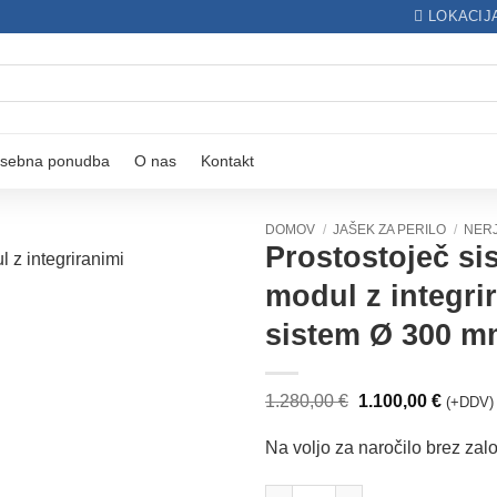
LOKACIJ
sebna ponudba
O nas
Kontakt
DOMOV
/
JAŠEK ZA PERILO
/
NER
Prostostoječ si
modul z integrir
Dodaj
sistem Ø 300 
na
seznam
želja
Izvirna
Trenut
1.280,00
€
1.100,00
€
(+DDV)
cena
cena
je
je:
Na voljo za naročilo brez zal
bila:
1.100,0
1.280,00 €.
Prostostoječ sistem jaška za p