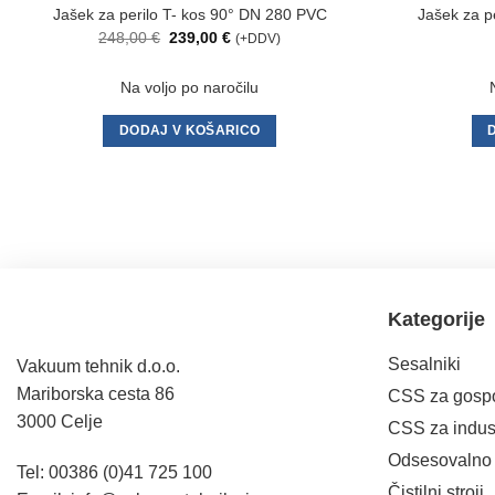
Jašek za perilo T- kos 90° DN 280 PVC
Jašek za p
Izvirna
Trenutna
248,00
€
239,00
€
(+DDV)
cena
cena
je
je:
bila:
239,00 €.
Na voljo po naročilu
248,00 €.
DODAJ V KOŠARICO
Kategorije
Sesalniki
Vakuum tehnik d.o.o.
Mariborska cesta 86
CSS za gospo
3000 Celje
CSS za indust
Odsesovalno f
Tel: 00386 (0)41 725 100
Čistilni stroji