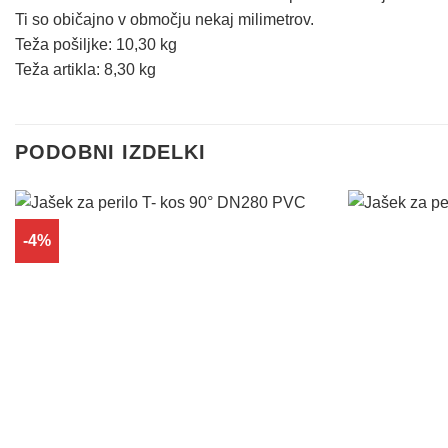
Ti so običajno v območju nekaj milimetrov.
Teža pošiljke: 10,30 kg
Teža artikla: 8,30 kg
PODOBNI IZDELKI
-4%
Dodaj
na
seznam
želja