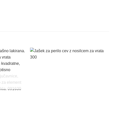
Dodaj
Dodaj
na
na
seznam
seznam
želja
želja