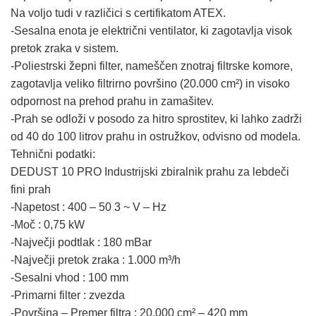
Na voljo tudi v različici s certifikatom ATEX.
-Sesalna enota je električni ventilator, ki zagotavlja visok
pretok zraka v sistem.
-Poliestrski žepni filter, nameščen znotraj filtrske komore,
zagotavlja veliko filtrirno površino (20.000 cm²) in visoko
odpornost na prehod prahu in zamašitev.
-Prah se odloži v posodo za hitro sprostitev, ki lahko zadrži
od 40 do 100 litrov prahu in ostružkov, odvisno od modela.
Tehnični podatki:
DEDUST 10 PRO Industrijski zbiralnik prahu za lebdeči
fini prah
-Napetost : 400 – 50 3 ~ V – Hz
-Moč : 0,75 kW
-Največji podtlak : 180 mBar
-Največji pretok zraka : 1.000 m³/h
-Sesalni vhod : 100 mm
-Primarni filter : zvezda
-Površina – Premer filtra : 20.000 cm² – 420 mm