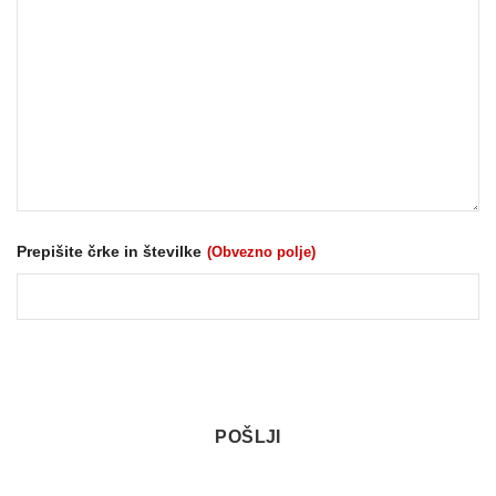
Prepišite črke in številke
(Obvezno polje)
POŠLJI
This