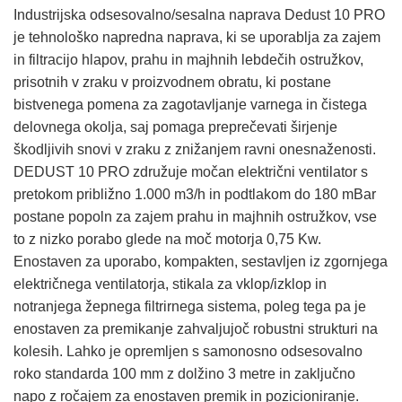
Industrijska odsesovalno/sesalna naprava Dedust 10 PRO
je tehnološko napredna naprava, ki se uporablja za zajem
in filtracijo hlapov, prahu in majhnih lebdečih ostružkov,
prisotnih v zraku v proizvodnem obratu, ki postane
bistvenega pomena za zagotavljanje varnega in čistega
delovnega okolja, saj pomaga preprečevati širjenje
škodljivih snovi v zraku z znižanjem ravni onesnaženosti.
DEDUST 10 PRO združuje močan električni ventilator s
pretokom približno 1.000 m3/h in podtlakom do 180 mBar
postane popoln za zajem prahu in majhnih ostružkov, vse
to z nizko porabo glede na moč motorja 0,75 Kw.
Enostaven za uporabo, kompakten, sestavljen iz zgornjega
električnega ventilatorja, stikala za vklop/izklop in
notranjega žepnega filtrirnega sistema, poleg tega pa je
enostaven za premikanje zahvaljujoč robustni strukturi na
kolesih. Lahko je opremljen s samonosno odsesovalno
roko standarda 100 mm z dolžino 3 metre in zaključno
napo z ročajem za enostaven premik in pozicioniranje.