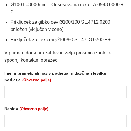
Ø100 L=3000mm – Odsesovalna roka TA.0943.0000 +
€
Priključek za gibko cev Ø100/100 SL.4712.0200
priložen (vključen v ceno)
Priključek za flex cev Ø100/80 SL.4713.0200 + €
V primeru dodatnih zahtev in želja prosimo izpolnite
spodnji kontaktni obrazec :
Ime in priimek, ali naziv podjetja in davčna številka
podjetja
(Obvezno polje)
Naslov
(Obvezno polje)