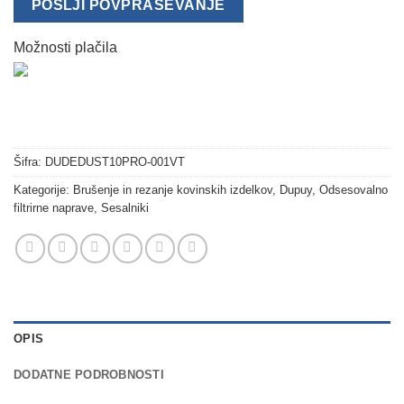
POŠLJI POVPRAŠEVANJE
Možnosti plačila
Šifra:
DUDEDUST10PRO-001VT
Kategorije:
Brušenje in rezanje kovinskih izdelkov
,
Dupuy
,
Odsesovalno
filtrirne naprave
,
Sesalniki
OPIS
DODATNE PODROBNOSTI