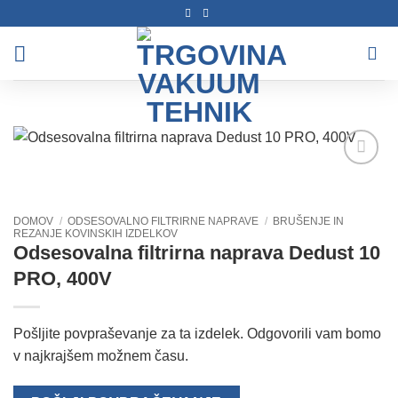
Skoči
na
vsebino
Dodaj
na
seznam
DOMOV
/
ODSESOVALNO FILTRIRNE NAPRAVE
/
BRUŠENJE IN
želja
REZANJE KOVINSKIH IZDELKOV
Odsesovalna filtrirna naprava Dedust 10
PRO, 400V
Pošljite povpraševanje za ta izdelek. Odgovorili vam bomo
v najkrajšem možnem času.