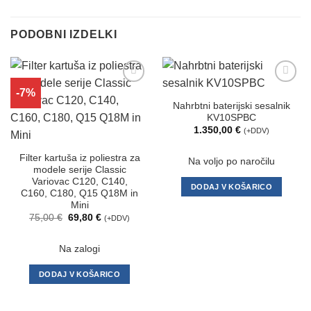
field
should
PODOBNI IZDELKI
be
left
blank
-7%
Dodaj
Dodaj
na
na
Nahrbtni baterijski sesalnik
seznam
seznam
KV10SPBC
želja
želja
1.350,00
€
(+DDV)
Filter kartuša iz poliestra za
Na voljo po naročilu
modele serije Classic
Variovac C120, C140,
DODAJ V KOŠARICO
C160, C180, Q15 Q18M in
Mini
Izvirna
Trenutna
75,00
€
69,80
€
(+DDV)
cena
cena
je
je:
bila:
69,80 €.
Na zalogi
75,00 €.
DODAJ V KOŠARICO