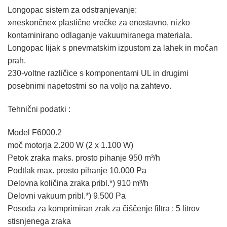
Longopac sistem za odstranjevanje:
»neskončne« plastične vrečke za enostavno, nizko
kontaminirano odlaganje vakuumiranega materiala.
Longopac lijak s pnevmatskim izpustom za lahek in močan
prah.
230-voltne različice s komponentami UL in drugimi
posebnimi napetostmi so na voljo na zahtevo.
Tehnični podatki :
Model F6000.2
moč motorja 2.200 W (2 x 1.100 W)
Petok zraka maks. prosto pihanje 950 m³/h
Podtlak max. prosto pihanje 10.000 Pa
Delovna količina zraka pribl.*) 910 m³/h
Delovni vakuum pribl.*) 9.500 Pa
Posoda za komprimiran zrak za čiščenje filtra : 5 litrov
stisnjenega zraka