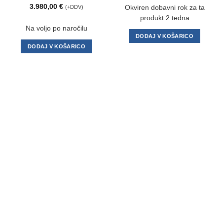
3.980,00
€
(+DDV)
Okviren dobavni rok za ta
produkt 2 tedna
Na voljo po naročilu
DODAJ V KOŠARICO
DODAJ V KOŠARICO