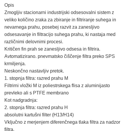
Opis
Zmogljiv stacionarni industrijski odsesovalni sistem z
veliko količino zraka za zbiranje in filtriranje suhega in
nevarnega prahu, posebej razvit za zanesljivo
odsesavanje in filtracijo suhega prahu, ki nastaja med
različnimi delovnimi procesi.
Kritičen fin prah se zanesljivo odsesa in filtrira.
Avtomatizirano. pnevmatsko čiščenje filtra preko SPS
krmiljenja.
Neskončno nastavljiv pretok.
1. stopnja filtra: razred prahu M
Filtrirni vložki M iz poliestrskega flisa z aluminijasto
prevleko ali s PTFE membrano
Kot nadgradnja:
2. stopnja filtra: razred prahu H
absolutni kartušni filter (H13/H14)
Vključno z merjenjem diferenčnega tlaka filtra za nadzor
filtra.