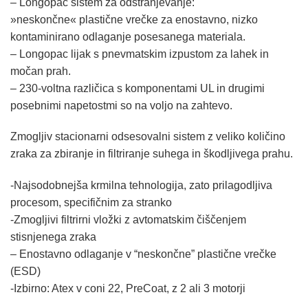
– Longopac sistem za odstranjevanje:
»neskončne« plastične vrečke za enostavno, nizko
kontaminirano odlaganje posesanega materiala.
– Longopac lijak s pnevmatskim izpustom za lahek in
močan prah.
– 230-voltna različica s komponentami UL in drugimi
posebnimi napetostmi so na voljo na zahtevo.
Zmogljiv stacionarni odsesovalni sistem z veliko količino
zraka za zbiranje in filtriranje suhega in škodljivega prahu.
-Najsodobnejša krmilna tehnologija, zato prilagodljiva
procesom, specifičnim za stranko
-Zmogljivi filtrirni vložki z avtomatskim čiščenjem
stisnjenega zraka
– Enostavno odlaganje v “neskončne” plastične vrečke
(ESD)
-Izbirno: Atex v coni 22, PreCoat, z 2 ali 3 motorji