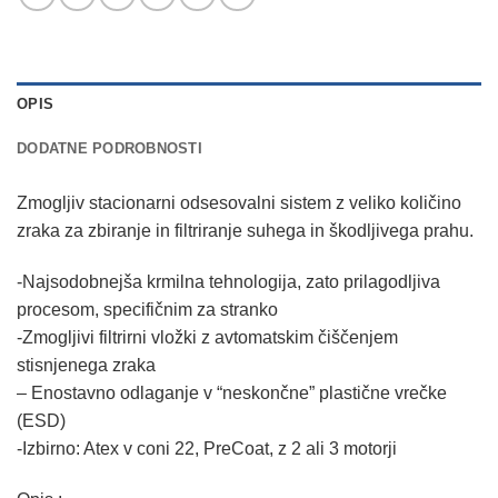
OPIS
DODATNE PODROBNOSTI
Zmogljiv stacionarni odsesovalni sistem z veliko količino
zraka za zbiranje in filtriranje suhega in škodljivega prahu.
-Najsodobnejša krmilna tehnologija, zato prilagodljiva
procesom, specifičnim za stranko
-Zmogljivi filtrirni vložki z avtomatskim čiščenjem
stisnjenega zraka
– Enostavno odlaganje v “neskončne” plastične vrečke
(ESD)
-Izbirno: Atex v coni 22, PreCoat, z 2 ali 3 motorji