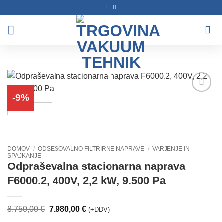
Skoči
na
vsebino
-9%
Dodaj
na
seznam
želja
DOMOV
/
ODSESOVALNO FILTRIRNE NAPRAVE
/
VARJENJE IN
SPAJKANJE
Odpraševalna stacionarna naprava
F6000.2, 400V, 2,2 kW, 9.500 Pa
Izvirna
Trenutna
8.750,00
€
7.980,00
€
(+DDV)
cena
cena