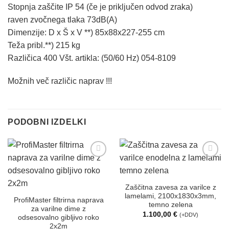
Stopnja zaščite IP 54 (če je priključen odvod zraka)
raven zvočnega tlaka 73dB(A)
Dimenzije: D x Š x V **) 85x88x227-255 cm
Teža pribl.**) 215 kg
Različica 400 Všt. artikla: (50/60 Hz) 054-8109
Možnih več različic naprav !!!
PODOBNI IZDELKI
Dodaj
Dodaj
na
na
seznam
seznam
želja
želja
Zaščitna zavesa za varilce z
lamelami, 2100x1830x3mm,
ProfiMaster filtrirna naprava
temno zelena
za varilne dime z
1.100,00
€
(+DDV)
odsesovalno gibljivo roko
2x2m