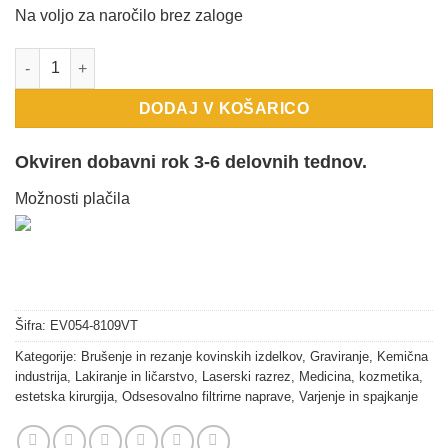
je
je:
Na voljo za naročilo brez zaloge
bila:
7.980,00 €.
8.750,00 €.
Odpraševalna stacionarna naprava F6000.2, 400V, 2,2 kW, 9.500 
DODAJ V KOŠARICO
Okviren dobavni rok 3-6 delovnih tednov.
Možnosti plačila
Šifra:
EV054-8109VT
Kategorije:
Brušenje in rezanje kovinskih izdelkov
,
Graviranje
,
Kemična
industrija
,
Lakiranje in ličarstvo
,
Laserski razrez
,
Medicina, kozmetika,
estetska kirurgija
,
Odsesovalno filtrirne naprave
,
Varjenje in spajkanje