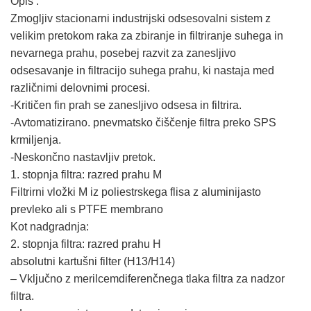
Opis :
Zmogljiv stacionarni industrijski odsesovalni sistem z
velikim pretokom raka za zbiranje in filtriranje suhega in
nevarnega prahu, posebej razvit za zanesljivo
odsesavanje in filtracijo suhega prahu, ki nastaja med
različnimi delovnimi procesi.
-Kritičen fin prah se zanesljivo odsesa in filtrira.
-Avtomatizirano. pnevmatsko čiščenje filtra preko SPS
krmiljenja.
-Neskončno nastavljiv pretok.
1. stopnja filtra: razred prahu M
Filtrirni vložki M iz poliestrskega flisa z aluminijasto
prevleko ali s PTFE membrano
Kot nadgradnja:
2. stopnja filtra: razred prahu H
absolutni kartušni filter (H13/H14)
– Vključno z merilcemdiferenčnega tlaka filtra za nadzor
filtra.