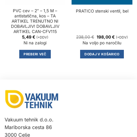
PVC cev – 2″ – 1,5 M –
PRATICO stenski ventil, bel
antistatična, kos – TA
ARTIKEL TRENUTNO NI
DOBAVLJIV! DOBAVLJIV
ARTIKEL CAN-CFV115
Izvirna
Trenutna
5,49
€
238,00
€
198,00
€
(+DDV)
(+DDV)
cena
cena
Ni na zalogi
Na voljo po naročilu
je
je:
bila:
198,00 €.
238,00 €.
PREBERI VEČ
DODAJ V KOŠARICO
Vakuum tehnik d.o.o.
Mariborska cesta 86
3000 Celje