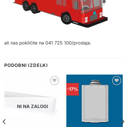
ali nas pokličite na 041 725 100/prodaja.
PODOBNI IZDELKI
-17%
Dodaj
Dodaj
na
na
seznam
seznam
želja
želja
NI NA ZALOGI