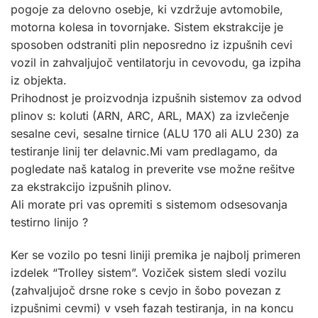
pogoje za delovno osebje, ki vzdržuje avtomobile,
motorna kolesa in tovornjake. Sistem ekstrakcije je
sposoben odstraniti plin neposredno iz izpušnih cevi
vozil in zahvaljujoč ventilatorju in cevovodu, ga izpiha
iz objekta.
Prihodnost je proizvodnja izpušnih sistemov za odvod
plinov s: koluti (ARN, ARC, ARL, MAX) za izvlečenje
sesalne cevi, sesalne tirnice (ALU 170 ali ALU 230) za
testiranje linij ter delavnic.Mi vam predlagamo, da
pogledate naš katalog in preverite vse možne rešitve
za ekstrakcijo izpušnih plinov.
Ali morate pri vas opremiti s sistemom odsesovanja
testirno linijo ?
Ker se vozilo po tesni liniji premika je najbolj primeren
izdelek “Trolley sistem”. Voziček sistem sledi vozilu
(zahvaljujoč drsne roke s cevjo in šobo povezan z
izpušnimi cevmi) v vseh fazah testiranja, in na koncu