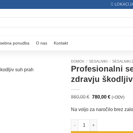
LOKACIJ
sebna ponudba
O nas
Kontakt
DOMOV
/
SESALNIKI
/
SESALNIKI 
Profesionalni s
zdravju škodlji
Dodaj
na
Izvirna
Trenutna
seznam
860,00
€
780,00
€
(+DDV)
cena
cena
želja
je
je:
Na voljo za naročilo brez zal
bila:
780,00 €.
860,00 €.
Profesionalni sesalnik za obrt