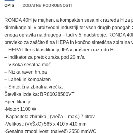
OPIS
DODATNE PODROBNOSTI
RONDA 40H je majhen, a kompakten sesalnik razreda H za pro
dimnikarje ali v proizvodni industriji ter vseh drugih panoga
enega opravila na drugega – tudi v 5. nadstropje. RONDA 40H je
prevleko za zaščito filtra HEPA in končno sintetična zbiralna
– HEPA filter s klasifikacijo IFA v prašnem razredu H
– Indikator za pretok zraka pod 20 m/s.
– Visoka sesalna moč
– Nizka raven hrupa
– Lahek in kompakten
– Sintetična zbiralna vrečka
Številka izdelka: BR80028580VT
Specifikacije :
-Motor: 1100 W
-Kapaciteta zbirnika : (vreča – max.) 7 litrov
-Velikost: (VxŠxG) 565 x 410 x 410 mm
-Sesalna zmogljivost: (največ) 2550 mmWC