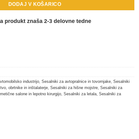
DODAJ V KOŠARICO
ta produkt znaša 2-3 delovne tedne
vtomobilsko industrijo
,
Sesalniki za avtopralnice in tovornjake
,
Sesalniki
vo, obrtnike in inštalaterje
,
Sesalniki za hišne mojstre
,
Sesalniki za
metične salone in lepotno kirurgijo
,
Sesalniki za letala
,
Sesalniki za