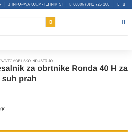
A
INFO@VAKUUM-TEHNIK.SI
00386 (0)41 725 100
ZA AVTOMOBILSKO INDUSTRIJO
esalnik za obrtnike Ronda 40 H za
v suh prah
oge
nike Ronda 40 H za zdravju škodljiv suh prah količina