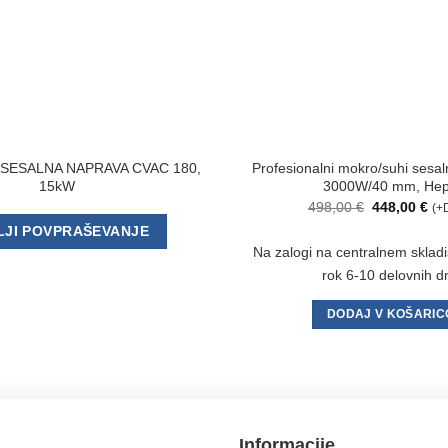
SESALNA NAPRAVA CVAC 180,
Profesionalni mokro/suhi sesa
15kW
3000W/40 mm, He
Izvirna
Tr
498,00
€
448,00
€
(+
cena
ce
LJI POVPRAŠEVANJE
je
je:
bila:
448
Na zalogi na centralnem sklad
498,00 €.
rok 6-10 delovnih dn
DODAJ V KOŠARIC
Informacije