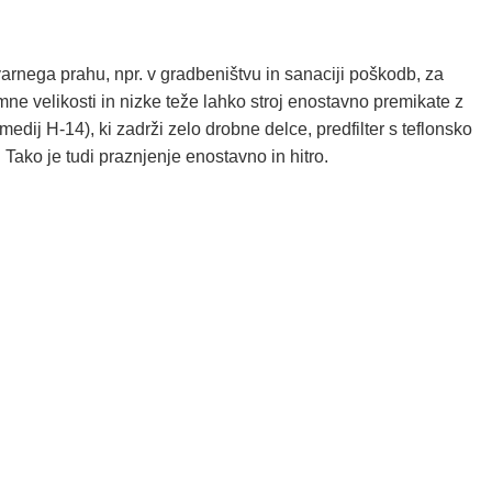
rnega prahu, npr. v gradbeništvu in sanaciji poškodb, za
mne velikosti in nizke teže lahko stroj enostavno premikate z
dij H-14), ki zadrži zelo drobne delce, predfilter s teflonsko
Tako je tudi praznjenje enostavno in hitro.