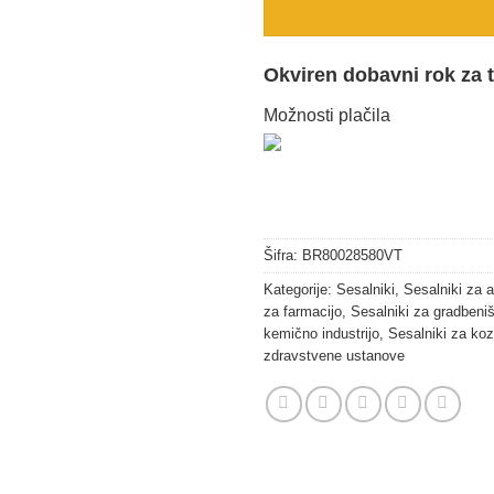
Okviren dobavni rok za 
Možnosti plačila
Šifra:
BR80028580VT
Kategorije:
Sesalniki
,
Sesalniki za a
za farmacijo
,
Sesalniki za gradbeništ
kemično industrijo
,
Sesalniki za koz
zdravstvene ustanove