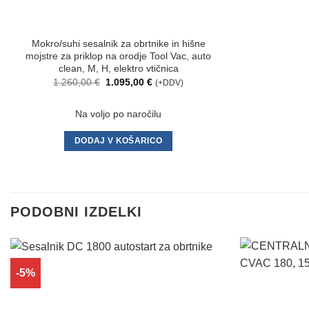
Mokro/suhi sesalnik za obrtnike in hišne
mojstre za priklop na orodje Tool Vac, auto
clean, M, H, elektro vtičnica
Izvirna
Trenutna
1.260,00
€
1.095,00
€
(+DDV)
cena
cena
je
je:
bila:
1.095,00 €.
Na voljo po naročilu
1.260,00 €.
DODAJ V KOŠARICO
PODOBNI IZDELKI
-5%
Dodaj
na
seznam
želja