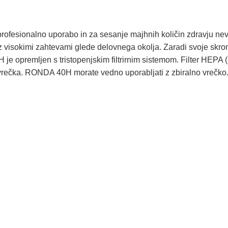
fesionalno uporabo in za sesanje majhnih količin zdravju neva
h z visokimi zahtevami glede delovnega okolja. Zaradi svoje skro
 opremljen s tristopenjskim filtrirnim sistemom. Filter HEPA (me
 vrečka. RONDA 40H morate vedno uporabljati z zbiralno vrečko. 