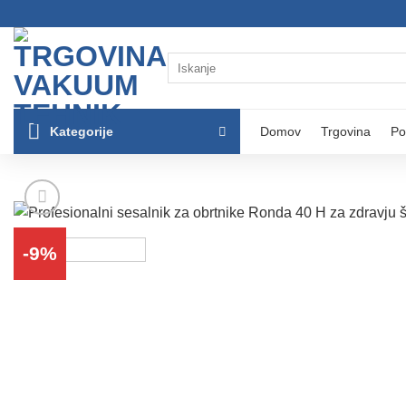
Skoči
na
vsebino
Išči:
Kategorije
Domov
Trgovina
Po
-9%