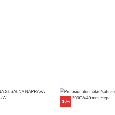
-10%
Dodaj
na
seznam
želja