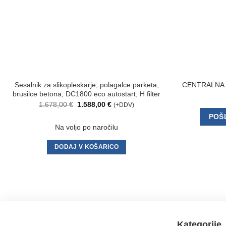
Sesalnik za slikopleskarje, polagalce parketa,
CENTRALNA 
brusilce betona, DC1800 eco autostart, H filter
Izvirna
Trenutna
1.678,00
€
1.588,00
€
(+DDV)
cena
cena
POŠ
je
je:
bila:
1.588,00 €.
Na voljo po naročilu
1.678,00 €.
DODAJ V KOŠARICO
Kategorije