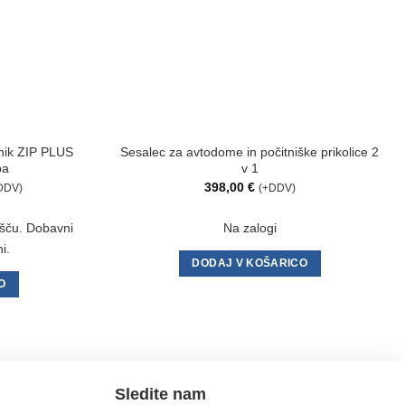
lnik ZIP PLUS
Sesalec za avtodome in počitniške prikolice 2
pa
v 1
enutna
398,00
€
DDV)
(+DDV)
na
,00 €.
išču. Dobavni
Na zalogi
i.
DODAJ V KOŠARICO
O
Sledite nam